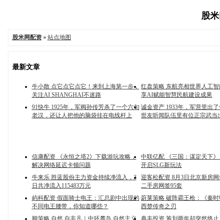
股米网
股米网配资
»
站点地图
最新文章
牛小散 点它点它点它！来到上海第一步，
红盘策略 东航亮相世界人工
关注AI SHANGHAI不迷路
享AI赋能智慧民航建设成果
91快牛 1925年，军阀孙传芳杀了一个六旬
诚金资产 1933年，军营里出
老汉，还让人把他的脑袋挂在电线杆上
世友听闻队伍里有位正宗武当
信康配资 《永恒之塔2》下载游玩攻略，
中联亿配 《三国：谋定天下
解决网络延迟卡顿问题
开启SLG新玩法
牛来乐 胜蓝股份主力资金持续净流入，3
迎客松配资 8月3日北京新房网
日共净流入115483万元
二手房网签95套
屿科配资 假面骑士电王：汇总剧中出现的
蔚莱策略 破阵霸王枪：《秦
不同电王腰带，你知道哪些？
西楚传奇之刃
顺策略 自然 自非凡｜中环麓岛 自然主义
典丰投资 筹划两年却突然终