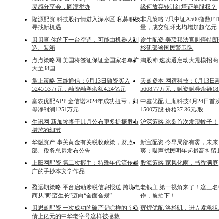
灵感分享会，圆满举办
缘何放弃转让红塔证券股权？
隆源配资 科技股行情进入深水区 私募积极
非凡策略 7只中证A500指数E
寻找新机遇
量，成交额环比均增加超亿元
贝贝查 你的下一台空调，可能由机器人制
途牛配资 美联邦法官叫停特
造、装箱
杉矶部署国民警卫队
点点策略网 美国将签证保证金国家名单扩
淘股神 速卖通启动大规模招商
大至38国
掌上策略 三维通信：6月13日融资买入
天盈资本 网宿科技：6月13日
5245.53万元，融资融券余额4.24亿元
5668.77万元，融资融券余额18
富农优配APP 金信诺2024年成功扭亏，归
中鑫优配 江顺科技4月24日首
母净利润1251万元
1500万股 价格37.36元/股
生讯网 新加坡将于11月公布更多提振股市
沪深策略 冰岛首次发现蚊子！
措施的细节
华融资产 事关黄金有关税收政策，财政
新宝配资 今早局部有雾，未来
部、税务总局发布公告
爽；噪声扰民明年起最高拘留1
上阳网配资 第二次握手：特殊年代流传最
股海策略 家风化雨，书香满庭
广的手抄本文学作品
盈远期策略 平台启动涉税信息报送 跨境电
老钱庄 第一视角来了！这三
商从“野蛮生长”迈向“全面合规”
作，被拍下！
贝思盈配资 一次成功的破产是啥样的？负
辉煌优配 洛杉矶，进入紧急状
债上亿元的中华老字号这样被拯救