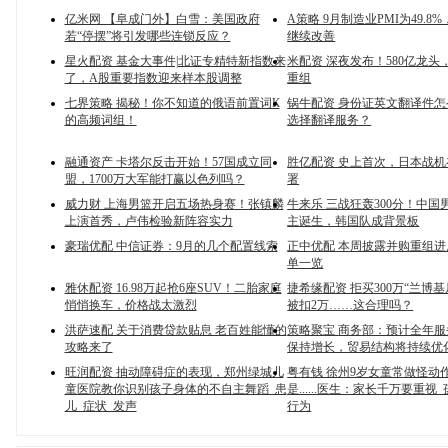
亿米网 【阜成门外】白雪：美国政府
A策略 9月制造业PMI为49.8
若“停摆”将引发哪些连锁反应？
继续改善
星火配资 基金大事件|北证专精特新指数来
米配资 深夜发布！580亿龙头
了，A股重要指数迎来样本股调整
重组
七界策略 揭秘！你不知道的俄语前置词К
锅牛配资 身份证英文翻译件
的高频词组！
选择翻译服务？
融通资产 卡塔尔反击开始！57国成立同
胜亿配资 史上首次，日本战
盟，1700万大军能打赢以色列吗？
署
威力财 上海男篮开启五场热身赛！张镇麟
牛来乐 三战狂轰300分！中国
上演首秀，卢伟检验新阵容实力
主诞生，韩国队成背景板
豪瑞优配 中信证券：9月的几个配置线索
正中优配 本周披露并购重组进
单一览
雅休配资 16.98万起抢6座SUV！二胎家庭
捷希缘配资 拒买300万“兰博
悄悄换车，价格战太激烈
被扣2万……这合理吗？
洪萨速配 关于消费贷款贴息 老百姓能懂的
策略聚宝 商务部：预计全年
攻略来了
保持增长，贸易结构将持续优
旺润配资 抽动障碍症的表现，郑州绿城儿
粤有钱 徐州9岁女童常做怪动
童医院教你识别孩子身体的不自主舞蹈_患
是......医生：家长千万要重视
儿_症状_发声
行为